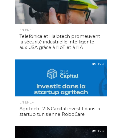
EN BREF
Telefónica et Halotech promeuvent
la sécurité industrielle intelligente
aux USA grâce à l’IoT et à l’IA
1.7K
EN BREF
AgriTech : 216 Capital investit dans la
startup tunisienne RoboCare
1.7K