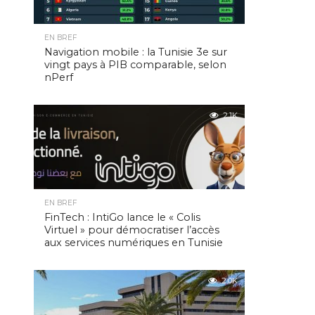
EN BREF
Navigation mobile : la Tunisie 3e sur
vingt pays à PIB comparable, selon
nPerf
2.1K
EN BREF
FinTech : IntiGo lance le « Colis
Virtuel » pour démocratiser l’accès
aux services numériques en Tunisie
2.0K