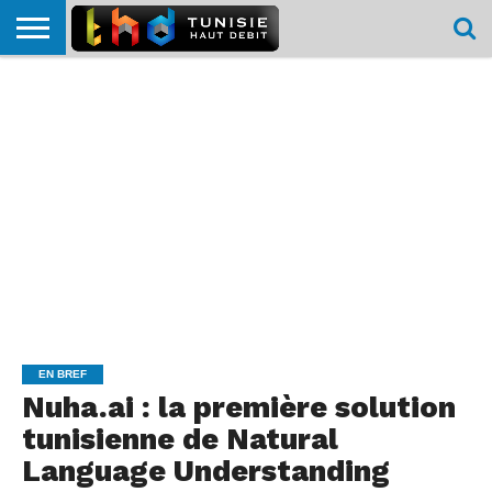
HOME
L’ACTUTHD
EN
PODCASTS
TEST
COMPARATIF
CARTE DE
CONTACT
BREF
DÉBIT
DÉBIT
COUVERTURE
MOBILE
MOBILE
EN BREF
Nuha.ai : la première solution
tunisienne de Natural
Language Understanding