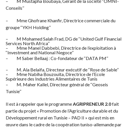
– M Mustapha Boubaya, Gérant de la société ‘‘OMNI-
Conseils’’
– Mme Ghofrane Khanfir, Directrice commerciale du
groupe ‘‘YKH Holding’’
– M Mohamed Salah Frad, DG de ‘‘United Gulf Financial
Services North Africa’’
– Mme Manel Dabbebi, Directrice de l’exploitation à
‘‘Investment and National Negoce’’
– M Saber Bellaaj : Co-fondateur de ‘‘DATA PM’’
– M. Ala Belaifa, Directeur exécutif de ‘‘Rose de Sable’’
– Mme Nabiha Bouzouita, Directrice de l’Ecole
Supérieure des Industries Alimentaires de Tunis
– M. Maher Kallel, Directeur général de ‘‘Geoseis
Tunisie’’
Il est à rappeler que le programme
AGRIPRENEUR 2.0
fait
partie du projet « Promotion de l’Agriculture durable et du
Développement rural en Tunisie – PAD II » qui est mis en
œuvre dans le cadre de la coopération tuniso-allemande par