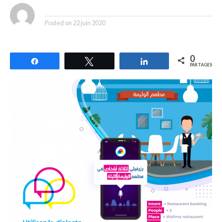
By
Posted on
22 juin 2020
0
Partagez
Tweetez
Partagez
PARTAGES