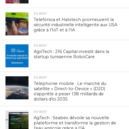
EN BREF
Telefónica et Halotech promeuvent la
sécurité industrielle intelligente aux USA
grâce à l’IoT et à l’IA
EN BREF
AgriTech : 216 Capital investit dans la
startup tunisienne RoboCare
EN BREF
Téléphonie mobile : Le marché du
satellite « Direct-to-Device » (D2D)
s’apprête à peser 138 milliards de
dollars d’ici 2035
EN BREF
AgTech : Seabex dévoile sa nouvelle
plateforme et transforme la gestion de
l’eau agricole grâce à l’IA