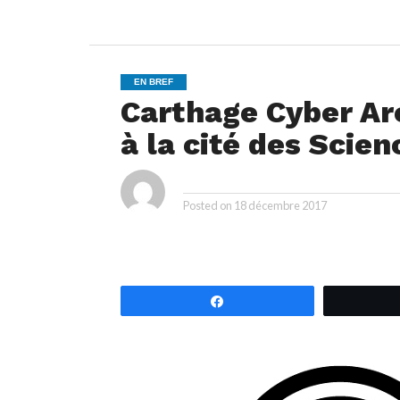
EN BREF
Carthage Cyber Ar
à la cité des Scien
ya
By
Posted on
18 décembre 2017
Partagez